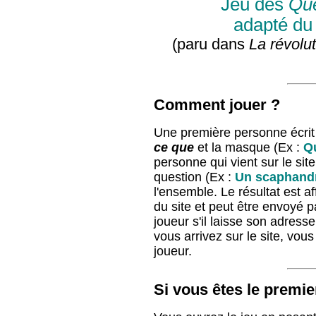
Jeu des
Que
adapté d
(paru dans
La révolut
Comment jouer ?
Une première personne écri
ce que
et la masque (Ex :
Qu
personne qui vient sur le site
question (Ex :
Un scaphand
l'ensemble. Le résultat est 
du site et peut être envoyé p
joueur s'il laisse son adres
vous arrivez sur le site, vou
joueur.
Si vous êtes le premie