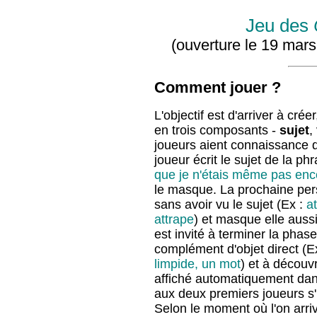
Jeu des
(ouverture le 19 mars 
Comment jouer ?
L'objectif est d'arriver à cré
en trois composants -
sujet
,
joueurs aient connaissance d
joueur écrit le sujet de la ph
que je n'étais même pas encor
le masque. La prochaine perso
sans avoir vu le sujet (Ex :
a
attrape
) et masque elle aussi
est invité à terminer la phase
complément d'objet direct (E
limpide, un mot
) et à découvr
affiché automatiquement dans
aux deux premiers joueurs s'i
Selon le moment où l'on arriv